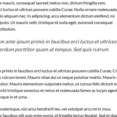
s mauris, consequat laoreet metus non, dictum fringilla sem.
i luctus et ultrices posuere cubilia Curae; Nulla ornare malesuada
 odio aliquam nec. In adipiscing, arcu elementum dictum eleifend, mi
 justo. Ut mauris velit, tristique id nulla eget, euismod consequat
stibulum.
m ante ipsum primis in faucibus orci luctus et ultrices
terdum porttitor quam at tempus. Sed quis rutrum
primis in faucibus orci luctus et ultrices posuere cubilia Curae; C
 rutrum lorem. Mauris vitae dui ut neque pulvinar mattis. Mauris
ctetur. Mauris elementum vulputate metus, ut cursus felis dictum n
rbi tristique senectus et netus et malesuada fames ac turpis egest
isque in et urna.
elerisque, nisi arcu hendrerit leo, vel volutpat arcu mi in risus.
aucibus elit quis enim porta, id fringilla lectus feugiat. Sed et di