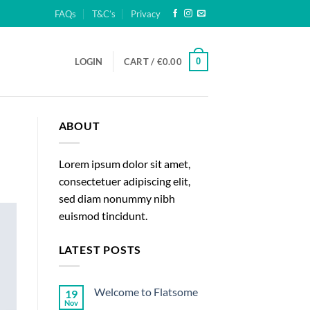
FAQs
T&C’s
Privacy
0
LOGIN
CART /
€
0.00
ABOUT
Lorem ipsum dolor sit amet,
consectetuer adipiscing elit,
sed diam nonummy nibh
euismod tincidunt.
LATEST POSTS
Welcome to Flatsome
19
Nov
No