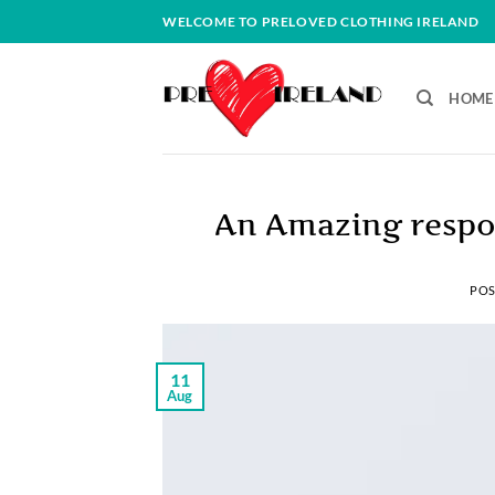
Skip
WELCOME TO PRELOVED CLOTHING IRELAND
to
content
HOME
An Amazing respo
POS
11
Aug